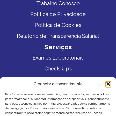
Trabalhe Conosco
Politica de Privacidade
Politica de Cookies
Relatório de Transparência Salarial
Serviços
Exames Laboratoriais
Check-Ups
Exames Genéticos
Gerenciar o consentimento
Sexagem Fetal
Para fornecer as melhores experiências, usamos tecnologias como cookies
para armazenar e/ou acessar informações do dispositivo. O consentimento
Teste do Pezinho
para essas tecnologias nos permitirá processar dados como comportamento
de navegação ou IDs exclusivos neste site. Não consentir ou retirar o
Toxicológico
consentimento pode afetar negativamente certos recursos e funções.