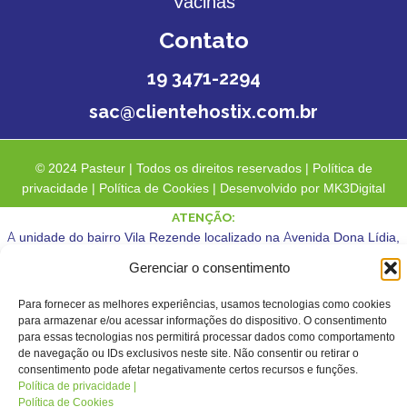
Vacinas
Contato
19 3471-2294
sac@clientehostix.com.br
© 2024 Pasteur | Todos os direitos reservados |
Política de
privacidade
|
Política de Cookies
| Desenvolvido por
MK3Digital
ATENÇÃO:
A unidade do bairro Vila Rezende localizado na Avenida Dona Lídia,
nº 469, ainda está em processo de credenciamento com a Unimed.
Gerenciar o consentimento
Ainda não estamos atendendo Unimed nessa unidade.
Para fornecer as melhores experiências, usamos tecnologias como cookies
para armazenar e/ou acessar informações do dispositivo. O consentimento
CLOSE
para essas tecnologias nos permitirá processar dados como comportamento
de navegação ou IDs exclusivos neste site. Não consentir ou retirar o
consentimento pode afetar negativamente certos recursos e funções.
Política de privacidade |
Política de Cookies