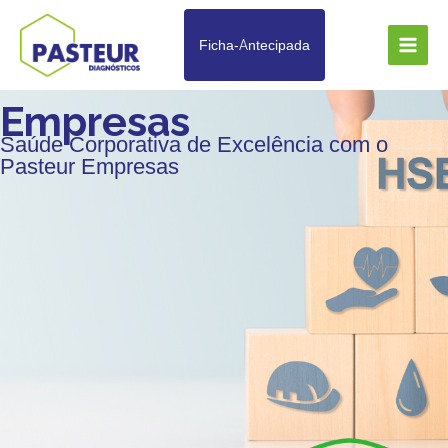
Ir
para
Ficha-Antecipada
o
Main
conteúdo
Men
Empresas
Saúde Corporativa de Excelência com o
Pasteur Empresas