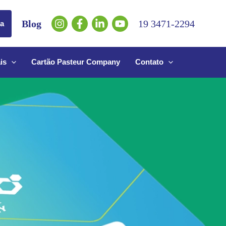
Blog
19 3471-2294
da
is
Cartão Pasteur Company
Contato