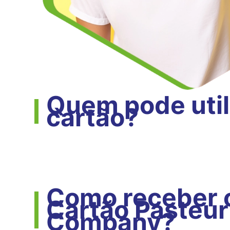
Quem pode util
cartão?
Como receber 
Cartão Pasteur
Company?