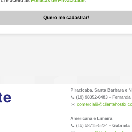
Piracicaba, Santa Barbara e 
te
📞
(19) 98352-0483
– Fernanda
✉️
comercial8@clientehostix.c
Americana e Limeira
📞
(19) 98715-5224 –
Gabriela