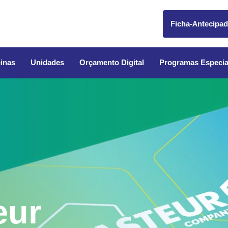
Ficha-Antecipa
inas
Unidades
Orçamento Digital
Programas Especia
eur