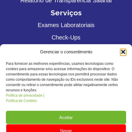
Relatório de Transparência Salarial
Serviços
Exames Laboratoriais
Check-Ups
Exames Genéticos
Gerenciar o consentimento
Sexagem Fetal
Para fornecer as melhores experiências, usamos tecnologias como
cookies para armazenar e/ou acessar informações do dispositivo. O
Teste do Pezinho
consentimento para essas tecnologias nos permitirá processar dados
como comportamento de navegação ou IDs exclusivos neste site. Não
consentir ou retirar o consentimento pode afetar negativamente certos
Toxicológico
recursos e funções.
Política de privacidade |
Vacinas
Política de Cookies
Contato
Aceitar
19 3471-2294
Negar