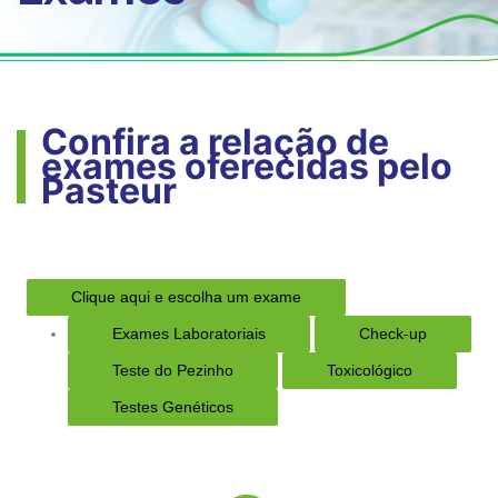
Confira a relação de
exames oferecidas pelo
Pasteur
Clique aqui e escolha um exame
Exames Laboratoriais
Check-up
Teste do Pezinho
Toxicológico
Testes Genéticos