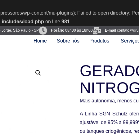
pressores/wp-content/mu-plugins): Failed to open directory: Pe
-includes/load.php
on line
981
o Jorge, São Paulo - SP
Horário
08h00 às 18h00
E-mail
contato@gru
Home
Sobre nós
Produtos
Serviço
GERAD
NITRO
Mais autonomia, menos cus
A
Linha SGN Schulz
ofe
ajustável de 95% a 99,99
ou tanques criogênicos
, r