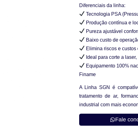
Diferenciais da linha:
Tecnologia PSA (Pressu
Produção contínua e loc
Pureza ajustável confo
Baixo custo de operaç
Elimina riscos e custo
Ideal para corte a laser
Equipamento 100% nac
Finame
A
Linha SGN
é compatí
tratamento de ar, form
industrial com
mais econom
Fale con