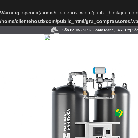
Warning
: opendir(/home/clientehostixcom/public_html/gru_com
/home/clientehostixcom/public_html/gru_compressores/wp
São Paulo - SP
R. Santa Maria, 345 - Prq Sã