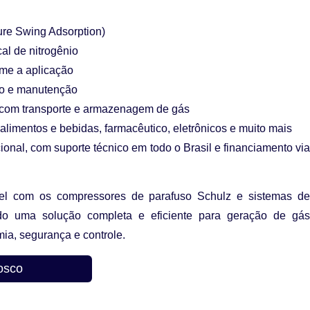
re Swing Adsorption)
al de nitrogênio
rme a aplicação
ão e manutenção
s com transporte e armazenagem de gás
, alimentos e bebidas, farmacêutico, eletrônicos e muito mais
ional
, com suporte técnico em todo o Brasil e
financiamento vi
vel com os
compressores de parafuso Schulz
e sistemas d
ando uma
solução completa e eficiente
para geração de gá
ia, segurança e controle
.
osco