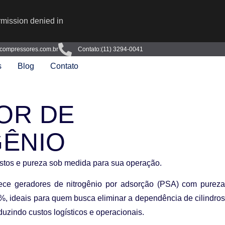
rmission denied in
compressores.com.br
Contato:(11) 3294-0041
s
Blog
Contato
OR DE
GÊNIO
tos e pureza sob medida para sua operação.
rece
geradores de nitrogênio por adsorção (PSA)
com
purez
9%
, ideais para quem busca
eliminar a dependência de cilindro
eduzindo custos logísticos e operacionais.